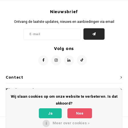
Voetbalbroekjes
Nieuwsbrief
Ontvang de laatste updates, nieuws en aanbiedingen via email
Volg ons
Contact
Klantenservice
Wij slaan cookies op om onze website te verbeteren. Is dat
Mijn account
akkoord?
Ja
Nee
Meer over cookies »
© Copyright 2026 WeLoveFootballShirts.com - Powered by
Lightspeed
- Theme