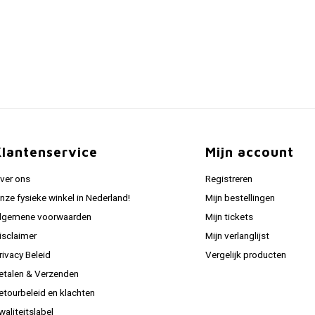
Klantenservice
Mijn account
ver ons
Registreren
nze fysieke winkel in Nederland!
Mijn bestellingen
lgemene voorwaarden
Mijn tickets
isclaimer
Mijn verlanglijst
rivacy Beleid
Vergelijk producten
etalen & Verzenden
etourbeleid en klachten
waliteitslabel