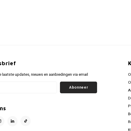
sbrief
 laatste updates, nieuws en aanbiedingen via email
O
O
Abonneer
A
D
P
ns
B
R
K