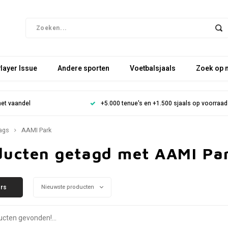
layer Issue
Andere sporten
Voetbalsjaals
Zoek op 
het vaandel
+5.000 tenue's en +1.500 sjaals op voorraad
ags
AAMI Park
ducten getagd met AAMI Pa
ers
Nieuwste producten
cten gevonden!...