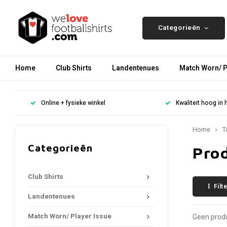
Categorieën
Home
Club Shirts
Landentenues
Match Worn/ P
Online + fysieke winkel
Kwaliteit hoog in 
Home
T
Categorieën
Pro
Club Shirts
Filt
Landentenues
Match Worn/ Player Issue
Geen produ