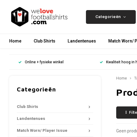
Categorieën
Home
Club Shirts
Landentenues
Match Worn/ P
Online + fysieke winkel
Kwaliteit hoog in 
Home
T
Categorieën
Pro
Club Shirts
Filt
Landentenues
Match Worn/ Player Issue
Geen produ