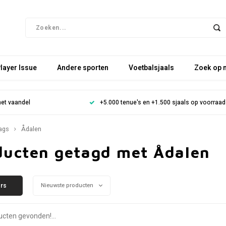
layer Issue
Andere sporten
Voetbalsjaals
Zoek op 
het vaandel
+5.000 tenue's en +1.500 sjaals op voorraad
ags
Ådalen
ducten getagd met Ådalen
ers
Nieuwste producten
cten gevonden!...