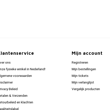
Klantenservice
Mijn account
ver ons
Registreren
nze fysieke winkel in Nederland!
Mijn bestellingen
lgemene voorwaarden
Mijn tickets
isclaimer
Mijn verlanglijst
rivacy Beleid
Vergelijk producten
etalen & Verzenden
etourbeleid en klachten
waliteitslabel