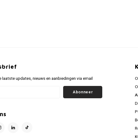
sbrief
 laatste updates, nieuws en aanbiedingen via email
O
O
Abonneer
A
D
P
ns
B
R
K