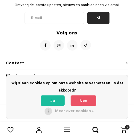
Ontvang de laatste updates, nieuws en aanbiedingen via email
Volg ons
Contact
Klantenservice
Wij slaan cookies op om onze website te verbeteren. Is dat
Mijn account
akkoord?
Ja
Nee
Meer over cookies »
© Copyright 2026 WeLoveFootballShirts.com - Powered by
Lightspeed
- Theme
by
Shopmonkey
0
0
Vergelijk producten