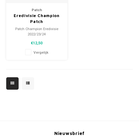
Voetbalbroekjes
Patch
Eredivisie Champion
Patch
Patch Champion Eredivisie
2022/23/24
Deze patch werd gedragen op
€12,50
het wedstrijdshirt tijdens
Eredivisie wedstrijden in het
Vergelijk
seizoen 22/23 en 23/24.
Nieuwsbrief