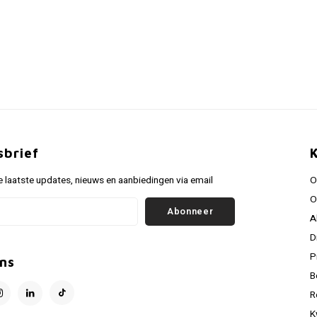
sbrief
 laatste updates, nieuws en aanbiedingen via email
O
O
Abonneer
A
D
P
ns
B
R
K