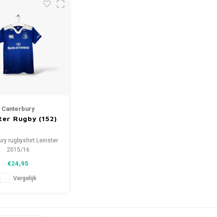
Canterbury
ter Rugby (152)
ry rugbyshirt Leinster
2015/16
at: 152 (unisex)
€24,95
ie: 9.5/10 (gebruikt)
Vergelijk