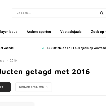
layer Issue
Andere sporten
Voetbalsjaals
Zoek op 
het vaandel
+5.000 tenue's en +1.500 sjaals op voorraad
ags
2016
ducten getagd met 2016
ers
Nieuwste producten