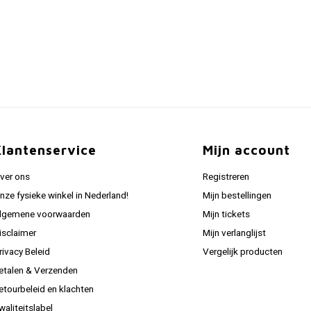
Klantenservice
Mijn account
ver ons
Registreren
nze fysieke winkel in Nederland!
Mijn bestellingen
lgemene voorwaarden
Mijn tickets
isclaimer
Mijn verlanglijst
rivacy Beleid
Vergelijk producten
etalen & Verzenden
etourbeleid en klachten
waliteitslabel