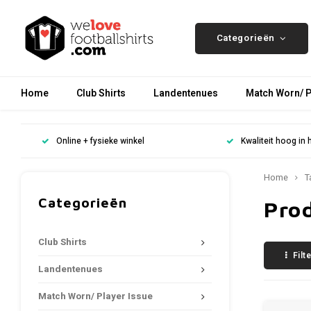
Categorieën
Home
Club Shirts
Landentenues
Match Worn/ P
Online + fysieke winkel
Kwaliteit hoog in 
Home
T
Categorieën
Pro
Club Shirts
Filt
Landentenues
Match Worn/ Player Issue