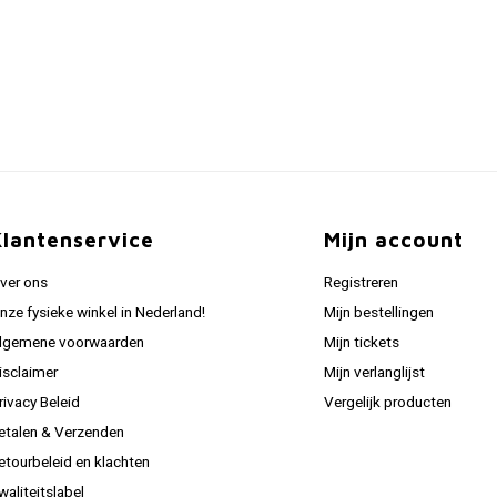
Klantenservice
Mijn account
ver ons
Registreren
nze fysieke winkel in Nederland!
Mijn bestellingen
lgemene voorwaarden
Mijn tickets
isclaimer
Mijn verlanglijst
rivacy Beleid
Vergelijk producten
etalen & Verzenden
etourbeleid en klachten
waliteitslabel