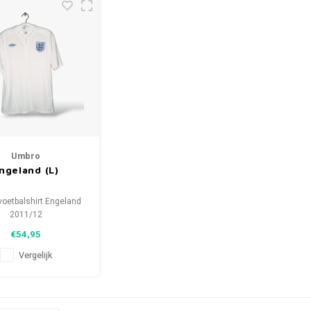
Umbro
ngeland (L)
oetbalshirt Engeland
2011/12
Maat: L (42)
€54,95
tie: 9/10 (gebruikt)
Vergelijk