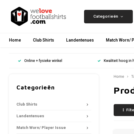
Categorieën
Home
Club Shirts
Landentenues
Match Worn/ P
Online + fysieke winkel
Kwaliteit hoog in 
Home
T
Categorieën
Pro
Club Shirts
Filt
Landentenues
Match Worn/ Player Issue