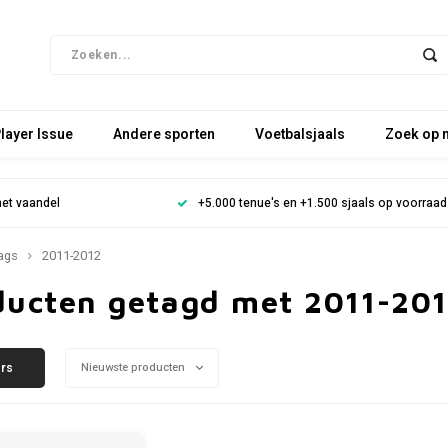
layer Issue
Andere sporten
Voetbalsjaals
Zoek op 
het vaandel
+5.000 tenue's en +1.500 sjaals op voorraad
ags
2011-2012
ducten getagd met 2011-20
ers
Nieuwste producten