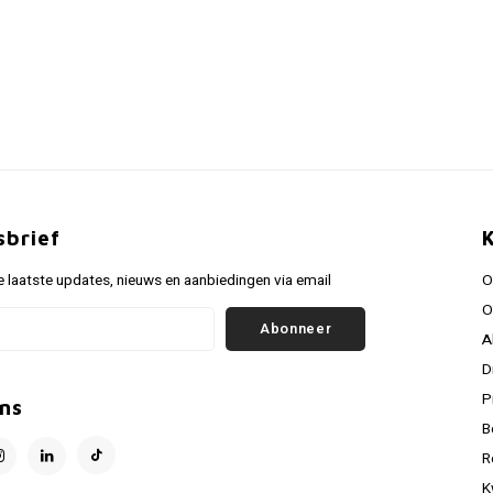
sbrief
 laatste updates, nieuws en aanbiedingen via email
O
O
Abonneer
A
D
P
ns
B
R
K