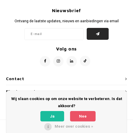
Voetbalbroekjes
Nieuwsbrief
Ontvang de laatste updates, nieuws en aanbiedingen via email
Volg ons
Contact
Klantenservice
Wij slaan cookies op om onze website te verbeteren. Is dat
Mijn account
akkoord?
Ja
Nee
Meer over cookies »
© Copyright 2026 WeLoveFootballShirts.com - Powered by
Lightspeed
- Theme
by
Shopmonkey