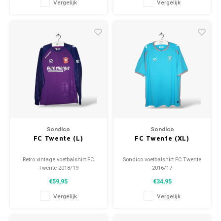
Vergelijk
Vergelijk
Sondico
Sondico
FC Twente (L)
FC Twente (XL)
Retro vintage voetbalshirt FC
Sondico voetbalshirt FC Twente
Twente 2018/19
2016/17
Maat: L (unisex)
Maat: XL (unisex)
€59,95
€34,95
Algehele staat shirt: 9.5/10
Conditie: 9.5/10 (gebruikt)
(gebruikt)
Vergelijk
Vergelijk