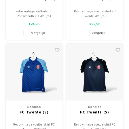
Retro vintage voetbalshirt
Retro vintage voetbalshirt FC
Portsmouth FC 2013/14
Twente 2018/19
Maat: 140 (unisex)
Maat: 158 (unisex)
€24,95
€29,95
Algehele staat shirt: 9.5/10
Algehele staat shirt: 9.5/10
(gebruikt)
(gebruikt)
Vergelijk
Vergelijk
Sondico
Sondico
FC Twente (S)
FC Twente (S)
Retro vintage voetbalshirt FC
Retro vintage voetbalshirt FC