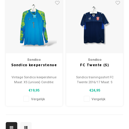
Sondico
Sondico
Sondico keeperstenue
FC Twente (S)
Vintage Sondico keeperstenue
Sondico trainingsshirt FC
Maat: XS (unisex) Conditie:
Twente 2016/17 Maat: S
10/10 (BNWT)
(unisex) Conditie: 9.5/10
€19,95
€24,95
(gebruikt)
Vergelijk
Vergelijk