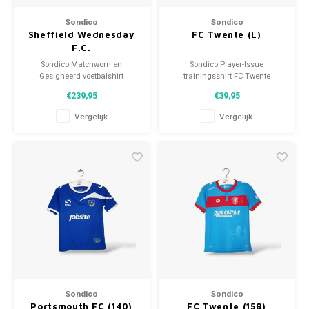
Voetbalbroekjes
Sondico
Sondico
Sheffield Wednesday
FC Twente (L)
F.C.
*MATCHWORN/SIGNED
Sondico Matchworn en
Sondico Player-Issue
Gesigneerd voetbalshirt
trainingsshirt FC Twente
Sheffield Wednesday F.C.
2017/18
€239,95
€39,95
2014/15
Maat: L (unisex)
Maat: M (unisex)
Conditie: 8.5/10 (gebruikt)
Vergelijk
Vergelijk
Conditie: 8/10 (gebruikt)
Sondico
Sondico
Portsmouth FC (140)
FC Twente (158)