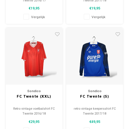
Twente 2016/17
Twente 2017/18
Maat: S (unisex)
Maat: S (unisex)
€19,95
€19,95
Algehele staat shirt: 9/10
Algehele staat shirt: 9/10
(gebruikt)
(gebruikt)
Vergelijk
Vergelijk
Sondico
Sondico
FC Twente (XXL)
FC Twente (S)
Retro vintage voetbalshirt FC
retro vintage keepersshirt FC
Twente 2016/18
Twente 2017/18
Maat: XXL (unisex)
Maat: S (unisex)
€29,95
€49,95
Algehele staat shirt: 10/10
Algehele staat shirt: 9.5/10
(gebruikt)
(gebruikt)