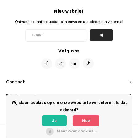
Voetbalbroekjes
Nieuwsbrief
Ontvang de laatste updates, nieuws en aanbiedingen via email
Volg ons
Contact
Klantenservice
Wij slaan cookies op om onze website te verbeteren. Is dat
Mijn account
akkoord?
Ja
Nee
Meer over cookies »
© Copyright 2026 WeLoveFootballShirts.com - Powered by
Lightspeed
- Theme
by
Shopmonkey