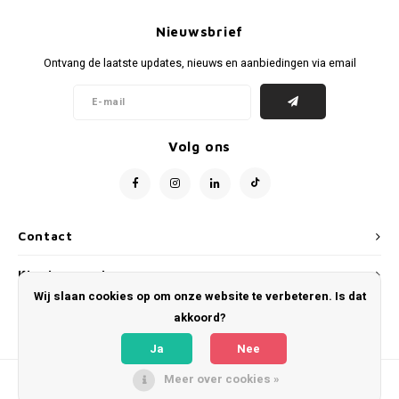
Voetbalbroekjes
Nieuwsbrief
Ontvang de laatste updates, nieuws en aanbiedingen via email
Volg ons
Contact
Klantenservice
Wij slaan cookies op om onze website te verbeteren. Is dat
Mijn account
akkoord?
Ja
Nee
Meer over cookies »
© Copyright 2026 WeLoveFootballShirts.com - Powered by
Lightspeed
- Theme
by
Shopmonkey