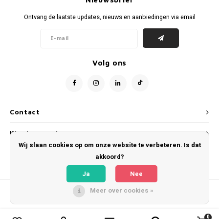
Voetbalbroekjes
Ontvang de laatste updates, nieuws en aanbiedingen via email
Volg ons
Contact
Klantenservice
Wij slaan cookies op om onze website te verbeteren. Is dat
Mijn account
akkoord?
Ja
Nee
Meer over cookies »
© Copyright 2026 WeLoveFootballShirts.com - Powered by
Lightspeed
- Theme
by
Shopmonkey
0