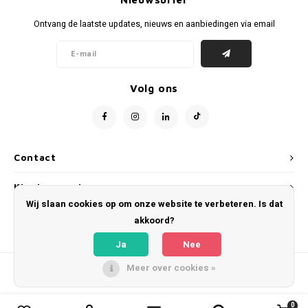
Voetbalbroekjes
Ontvang de laatste updates, nieuws en aanbiedingen via email
Volg ons
Contact
Klantenservice
Wij slaan cookies op om onze website te verbeteren. Is dat
Mijn account
akkoord?
Ja
Nee
Meer over cookies »
© Copyright 2026 WeLoveFootballShirts.com - Powered by
Lightspeed
- Theme
by
Shopmonkey
0