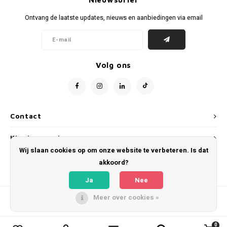
Voetbalbroekjes
Ontvang de laatste updates, nieuws en aanbiedingen via email
Volg ons
Contact
Klantenservice
Wij slaan cookies op om onze website te verbeteren. Is dat
Mijn account
akkoord?
Ja
Nee
Meer over cookies »
© Copyright 2026 WeLoveFootballShirts.com - Powered by
Lightspeed
- Theme
by
Shopmonkey
0