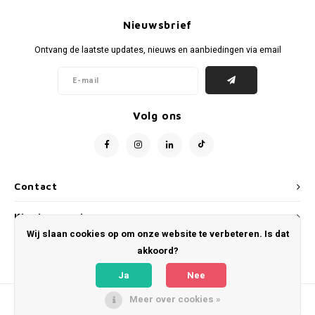
Voetbalbroekjes
Nieuwsbrief
Ontvang de laatste updates, nieuws en aanbiedingen via email
Volg ons
Contact
Klantenservice
Wij slaan cookies op om onze website te verbeteren. Is dat
Mijn account
akkoord?
Ja
Nee
Meer over cookies »
© Copyright 2026 WeLoveFootballShirts.com - Powered by
Lightspeed
- Theme
by
Shopmonkey