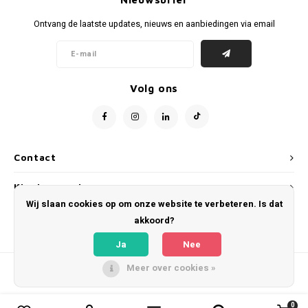
Voetbalbroekjes
Ontvang de laatste updates, nieuws en aanbiedingen via email
Volg ons
Contact
Klantenservice
Wij slaan cookies op om onze website te verbeteren. Is dat
Mijn account
akkoord?
Ja
Nee
Meer over cookies »
© Copyright 2026 WeLoveFootballShirts.com - Powered by
Lightspeed
- Theme
by
Shopmonkey
0