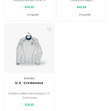
Heracles Almelo 2018/19
IJsselmeervogels
Maat: XL (unisex)
Maat: L (unisex)
€54,95
€44,95
Algehele staat shirt: 9.5/10
Algehele staat shirt: 9.5/10
(gebruikt)
(gebruikt)
Vergelijk
Vergelijk
Acerbis
U.S. Cremonese
Acerbis voetbal trainingsjas U.S.
Cremonese
Maat: M (unisex)
€29,95
Conditie: 9.5/10 (gebruikt)