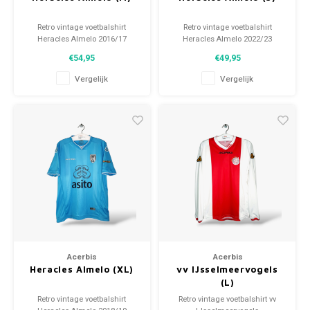
Retro vintage voetbalshirt
Retro vintage voetbalshirt
Heracles Almelo 2016/17
Heracles Almelo 2022/23
Maat: M (unisex)
Maat: S (unisex)
€54,95
€49,95
Algehele staat shirt: 9.5/10
Algehele staat shirt: 9.5/10
(gebruikt)
(gebruikt)
Vergelijk
Vergelijk
Acerbis
Acerbis
Heracles Almelo (XL)
vv IJsselmeervogels
(L)
Retro vintage voetbalshirt
Retro vintage voetbalshirt vv