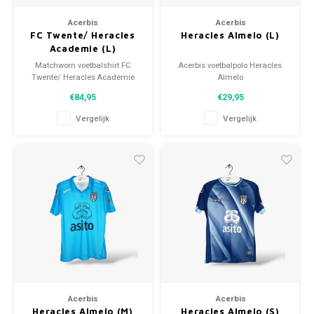
Voetbalbroekjes
Acerbis
Acerbis
FC Twente/ Heracles
Heracles Almelo (L)
Academie (L)
Matchworn voetbalshirt FC
Acerbis voetbalpolo Heracles
Twente/ Heracles Academie
Almelo
2020/21
Maat: L (unisex)
€84,95
€29,95
Maat: L (unisex)
Conditie: 9.5/10 (gebruikt)
Algehele staat shirt: 9.5/10
Vergelijk
Vergelijk
(gebruikt)
Acerbis
Acerbis
Heracles Almelo (M)
Heracles Almelo (S)