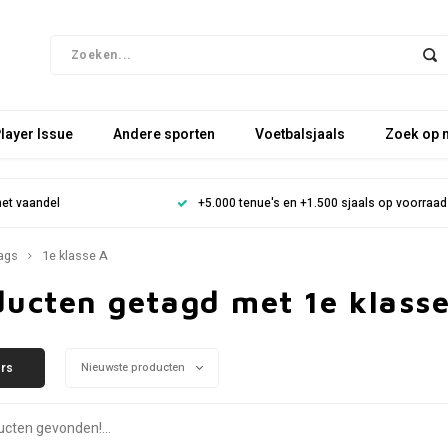
layer Issue
Andere sporten
Voetbalsjaals
Zoek op 
het vaandel
+5.000 tenue's en +1.500 sjaals op voorraad
ags
1e klasse A
ducten getagd met 1e klass
ers
Nieuwste producten
cten gevonden!...