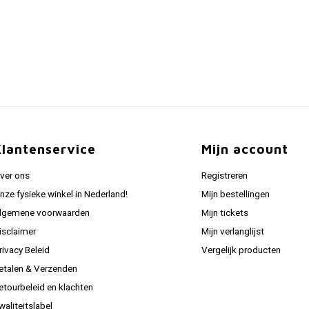
Klantenservice
Mijn account
ver ons
Registreren
nze fysieke winkel in Nederland!
Mijn bestellingen
lgemene voorwaarden
Mijn tickets
isclaimer
Mijn verlanglijst
rivacy Beleid
Vergelijk producten
etalen & Verzenden
etourbeleid en klachten
waliteitslabel