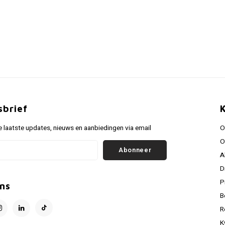
sbrief
 laatste updates, nieuws en aanbiedingen via email
O
O
Abonneer
A
D
P
ns
B
R
K