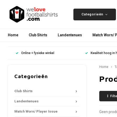
Categorieën
Home
Club Shirts
Landentenues
Match Worn/ P
Online + fysieke winkel
Kwaliteit hoog in 
Home
T
Categorieën
Pro
Club Shirts
Filt
Landentenues
Match Worn/ Player Issue
Geen produ